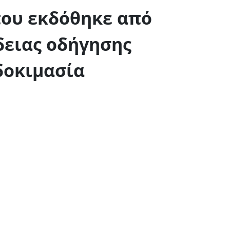
που εκδόθηκε από
δειας οδήγησης
δοκιμασία